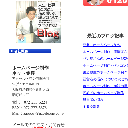
最近のブログ記事
開業 ホームページ制作
ホームページ制作 歯医者さ
パン屋さんのホームページ制
ホームページ制作 / パソコン
ホームページ制作
書道教室のホームページ制作
ネット集客
アクセル・ワン有限会社
経営者の悩み についてのご相談
住所：〒590-0079
ホームページ制作 相談 in堺
大阪府堺市堺区新町5-32
初めてのホームページ制作
新町ビル3F
経営者の悩み
電話：072-233-5224
ＳＥＯ対策
FAX：072-233-5678
Mail：support@acceleone.co.jp
メールでのご注文・お問合せ