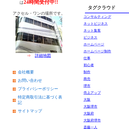
24時間受付中!!
は
タグクラウド
アクセル・ワンの場所です。
コンサルティング
ネットビジネス
ネット集客
ビジネス
ホームページ
ホームページ制作
⇒
詳細地図
仕事
初心者
会社概要
制作
商売
お問い合わせ
堺市
プライバシーポリシー
売上アップ
特定商取引法に基づく表
大阪
記
大阪堺市
サイトマップ
大阪府
大阪府堺市
斎藤一人