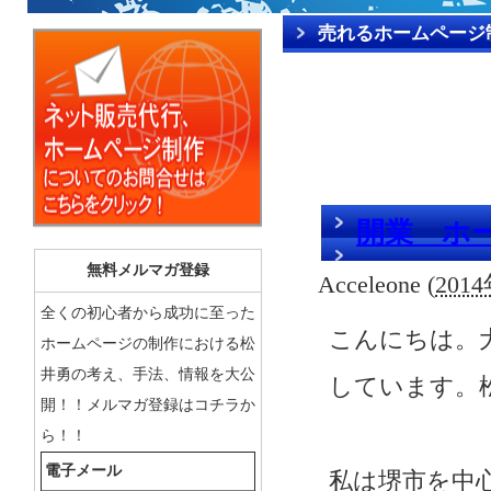
売れるホームページ
開業 ホ
無料メルマガ登録
Acceleone
(
2014
全くの初心者から成功に至った
こんにちは。
ホームページの制作における松
井勇の考え、手法、情報を大公
しています。
開！！メルマガ登録はコチラか
ら！！
電子メール
私は堺市を中