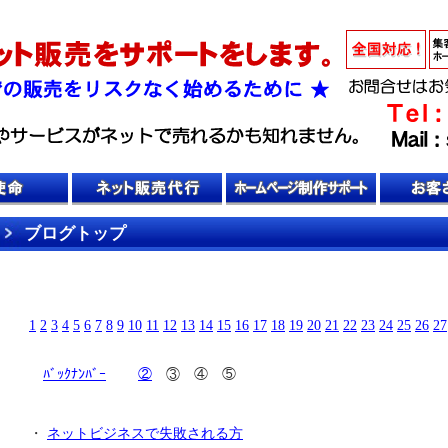
ブログトップ
1
2
3
4
5
6
7
8
9
10
11
12
13
14
15
16
17
18
19
20
21
22
23
24
25
26
27
ﾊﾞｯｸﾅﾝﾊﾞｰ
②
③ ④ ⑤
・
ネットビジネスで失敗される方