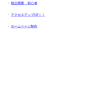
・
独立開業 初心者
・
アクセスアップUP！！
・
ホームページ制作