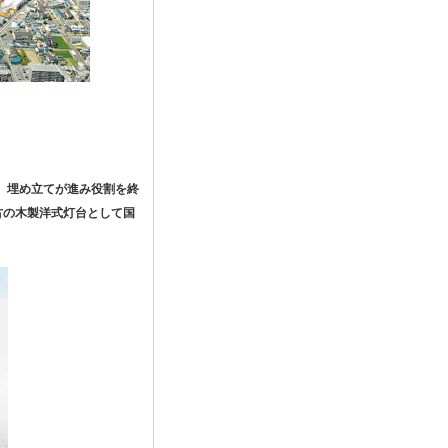
台。埋め立てが進み役割を終
古の木製洋式灯台として国